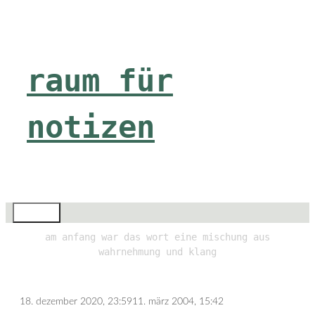
Zum
Inhalt
springen
raum für
notizen
Menü
am anfang war das wort eine mischung aus
wahrnehmung und klang
18. dezember 2020, 23:59
11. märz 2004, 15:42