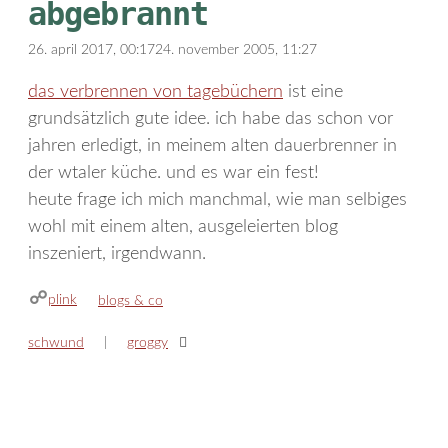
abgebrannt
26. april 2017, 00:17
24. november 2005, 11:27
das verbrennen von tagebüchern
ist eine
grundsätzlich gute idee. ich habe das schon vor
jahren erledigt, in meinem alten dauerbrenner in
der wtaler küche. und es war ein fest!
heute frage ich mich manchmal, wie man selbiges
wohl mit einem alten, ausgeleierten blog
inszeniert, irgendwann.
plink
kategorien
blogs & co
schwund
groggy