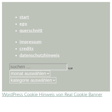
start
ego
querschnitt
impressum
credits
datenschutzhinweis
suchen
nach:
kategorien
WordPress Cookie Hinweis von Real Cookie Banner