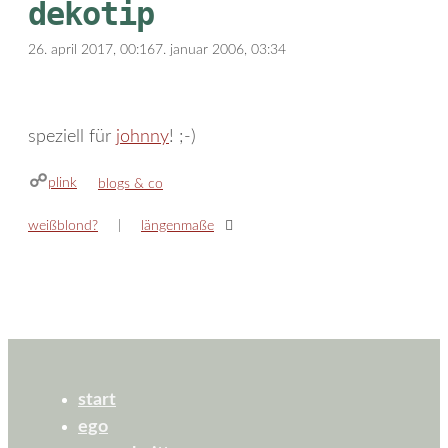
dekotip
26. april 2017, 00:16
7. januar 2006, 03:34
speziell für
johnny
! ;-)
plink
kategorien
blogs & co
weißblond?
längenmaße
start
ego