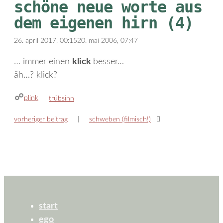
schöne neue worte aus
dem eigenen hirn (4)
26. april 2017, 00:15
20. mai 2006, 07:47
… immer einen
klick
besser…
äh…? klick?
plink
kategorien
trübsinn
vorheriger beitrag
schweben (filmisch!)
start
ego