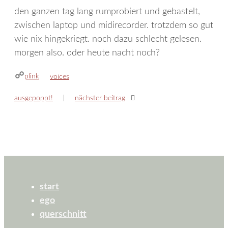
den ganzen tag lang rumprobiert und gebastelt,
zwischen laptop und midirecorder. trotzdem so gut
wie nix hingekriegt. noch dazu schlecht gelesen.
morgen also. oder heute nacht noch?
plink
kategorien
voices
ausgepoppt!
nächster beitrag
start
ego
querschnitt