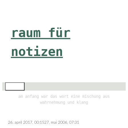
Zum
Inhalt
springen
raum für
notizen
Menü
am anfang war das wort eine mischung aus
wahrnehmung und klang
26. april 2017, 00:15
27. mai 2006, 07:31