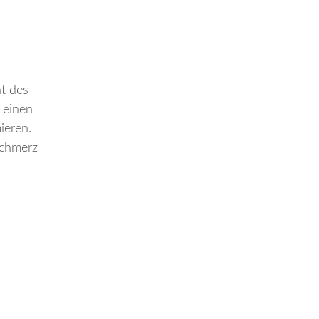
ht des
 einen
ieren.
schmerz