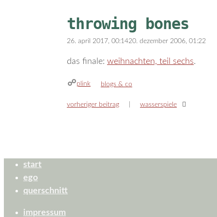
throwing bones
26. april 2017, 00:14
20. dezember 2006, 01:22
das finale:
weihnachten, teil sechs
.
plink
kategorien
blogs & co
vorheriger beitrag
wasserspiele
start
ego
querschnitt
impressum