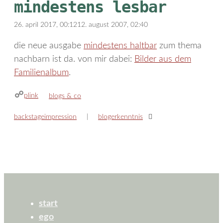
mindestens lesbar
26. april 2017, 00:12
12. august 2007, 02:40
die neue ausgabe
mindestens haltbar
zum thema
nachbarn ist da. von mir dabei:
Bilder aus dem
Familienalbum
.
plink
kategorien
blogs & co
backstageimpression
blogerkenntnis
start
ego