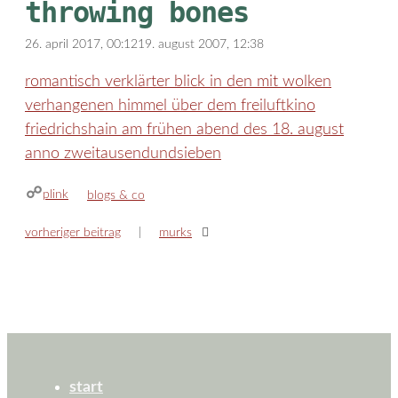
throwing bones
26. april 2017, 00:12
19. august 2007, 12:38
romantisch verklärter blick in den mit wolken
verhangenen himmel über dem freiluftkino
friedrichshain am frühen abend des 18. august
anno zweitausendundsieben
plink
kategorien
blogs & co
vorheriger beitrag
murks
start