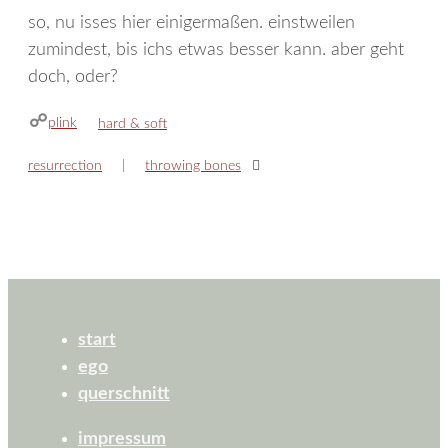
so, nu isses hier einigermaßen. einstweilen
zumindest, bis ichs etwas besser kann. aber geht
doch, oder?
plink
kategorien
hard & soft
resurrection
throwing bones
start
ego
querschnitt
impressum