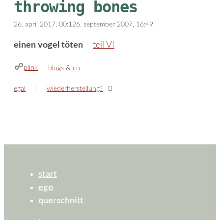
throwing bones
26. april 2017, 00:12
6. september 2007, 16:49
einen vogel töten
–
teil VI
plink
kategorien
blogs & co
egal
wiederherstellung?
start
ego
querschnitt