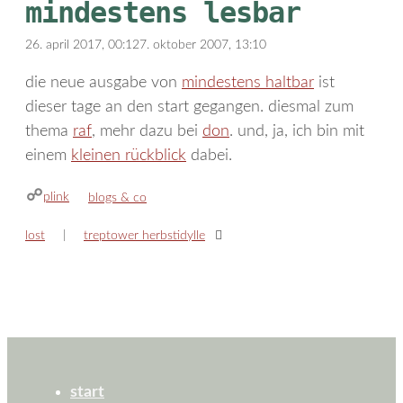
mindestens lesbar
26. april 2017, 00:12
7. oktober 2007, 13:10
die neue ausgabe von
mindestens haltbar
ist
dieser tage an den start gegangen. diesmal zum
thema
raf
, mehr dazu bei
don
. und, ja, ich bin mit
einem
kleinen rückblick
dabei.
plink
kategorien
blogs & co
lost
treptower herbstidylle
start