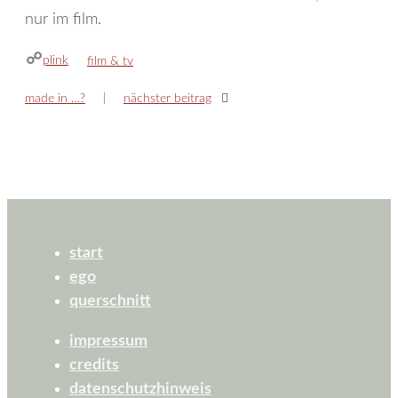
nur im film.
plink
kategorien
film & tv
made in …?
nächster beitrag
start
ego
querschnitt
impressum
credits
datenschutzhinweis