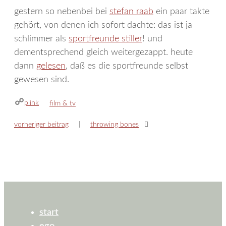
gestern so nebenbei bei
stefan raab
ein paar takte
gehört, von denen ich sofort dachte: das ist ja
schlimmer als
sportfreunde stiller
! und
dementsprechend gleich weitergezappt. heute
dann
gelesen
, daß es die sportfreunde selbst
gewesen sind.
plink
kategorien
film & tv
vorheriger beitrag
throwing bones
start