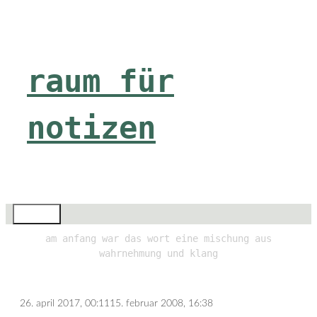
Zum
Inhalt
springen
raum für
notizen
Menü
am anfang war das wort eine mischung aus
wahrnehmung und klang
26. april 2017, 00:11
15. februar 2008, 16:38