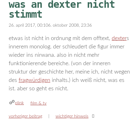
was an dexter nicht
stimmt
26. april 2017, 00:10
6. oktober 2008, 23:36
etwas ist nicht in ordnung mit dem offtext,
dexter
s
innerem monolog. der schleudert die figur immer
wieder ins nirwana. also in nicht mehr
funktionierende bereiche. (von der inneren
struktur der geschichte her, meine ich, nicht wegen
des
fragwürdigen
inhalts.) ich weiß nicht, was es
ist. aber so geht es nicht.
plink
kategorien
film & tv
vorheriger beitrag
wichtiger hinweis