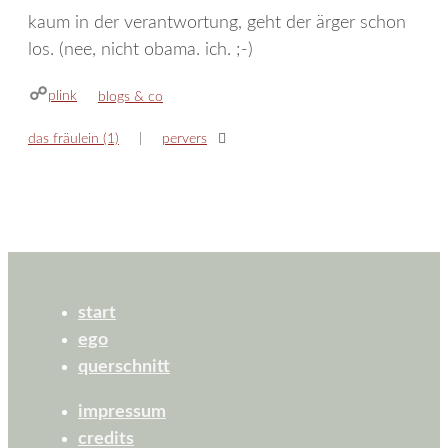
kaum in der verantwortung, geht der ärger schon
los. (nee, nicht obama. ich. ;-)
plink
kategorien
blogs & co
das fräulein (1)
pervers
start
ego
querschnitt
impressum
credits