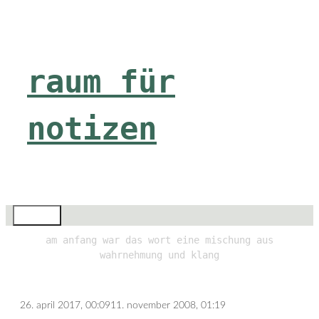
Zum
Inhalt
springen
raum für
notizen
Menü
am anfang war das wort eine mischung aus
wahrnehmung und klang
26. april 2017, 00:09
11. november 2008, 01:19