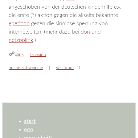
angeschoben von der deutschen kinderhilfe e.v.,
die erste (?) aktion gegen die allseits bekannte
epetition
gegen die sinnlose sperrung von
internetseiten. (mehr dazu bei
don
und
netzpolitik
.)
plink
kategorien
trübsinn
bücherschwemme
voll drauf
start
ego
querschnitt