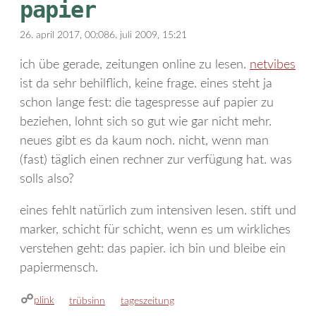
papier
26. april 2017, 00:08
6. juli 2009, 15:21
ich übe gerade, zeitungen online zu lesen.
netvibes
ist da sehr behilflich, keine frage. eines steht ja
schon lange fest: die tagespresse auf papier zu
beziehen, lohnt sich so gut wie gar nicht mehr.
neues gibt es da kaum noch. nicht, wenn man
(fast) täglich einen rechner zur verfügung hat. was
solls also?
eines fehlt natürlich zum intensiven lesen. stift und
marker, schicht für schicht, wenn es um wirkliches
verstehen geht: das papier. ich bin und bleibe ein
papiermensch.
plink
kategorien
schlagwörter
trübsinn
tageszeitung