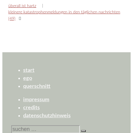
überall ist hartz
kleinere katastrophenmeldungen in den täglichen nachrichten
(49)
start
ego
querschnitt
impressum
credits
datenschutzhinweis
suchen