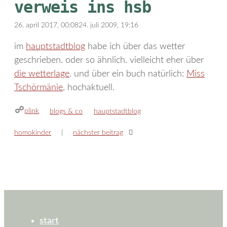
verweis ins hsb
26. april 2017, 00:08
24. juli 2009, 19:16
im
hauptstadtblog
habe ich über das wetter
geschrieben. oder so ähnlich. vielleicht eher über
die wetterlage
. und über ein buch natürlich:
Miss
Tschörmänie
, hochaktuell.
plink
kategorien
schlagwörter
blogs & co
hauptstadtblog
homokinder
nächster beitrag
start