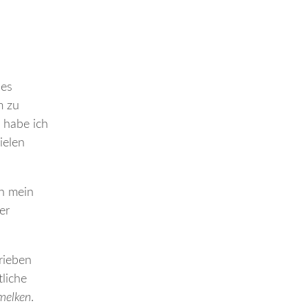
 es
m zu
 habe ich
ielen
ch mein
er
rieben
tliche
melken
.