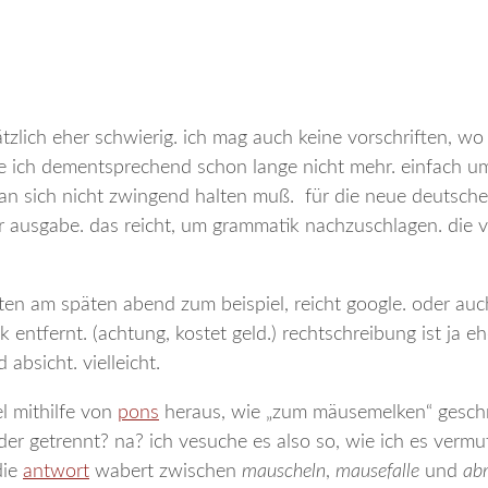
ätzlich eher schwierig. ich mag auch keine vorschriften, wo
tze ich dementsprechend schon lange nicht mehr. einfach u
man sich nicht zwingend halten muß. für die neue deutsche
r ausgabe. das reicht, um grammatik nachzuschlagen. die v
eiten am späten abend zum beispiel, reicht google. oder au
 entfernt. (achtung, kostet geld.) rechtschreibung ist ja eh
bsicht. vielleicht.
l mithilfe von
pons
heraus, wie „zum mäusemelken“ gesch
er getrennt? na? ich vesuche es also so, wie ich es vermu
die
antwort
wabert zwischen
mauscheln
,
mausefalle
und
ab