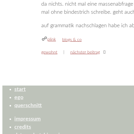
da nichts. nicht mal eine massenabfrage
mal ohne bindestrich schreibe. geht auc
auf grammatik nachschlagen habe ich abe
plink
kategorien
blogs & co
gewohnt
nächster beitrag
start
ego
querschnitt
impressum
credits