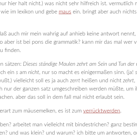
ur hier halt nicht.) was nicht sehr hilfreich ist. vermutlich
o wie im lexikon und gebe
maus
ein. bringt aber auch nichts.
daß auch mir mein wahrig auf anhieb keine antwort nennt, 
o aber ist bei pons die grammatik? kann mir das mal wer v
zu finden.
en sätzen:
Dieses ständige Maulen zehrt am
Sein
und
Tun
der 
ich ein
s
am
nicht
, nur so macht es einigermaßen sinn. (ja!
ßt.) vielleicht soll es ja auch
zerrt
heißen und nicht
zehrt
,
ch nur der ganzen satz umgeschreiben werden müßte, um 
hen. aber das soll in dem fall mal nicht erlaubt sein.
erart zum mäusemelken, es ist zum
verrücktwerden
.
eben? arbeitet man vielleicht mit bindestrichen? ganz best
en? und was klein? und warum? ich bitte um antworten, onl