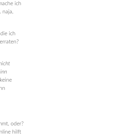
 mache ich
 naja,
die ich
erraten?
nicht
sinn
 keine
ihn
immt, oder?
ine hilft