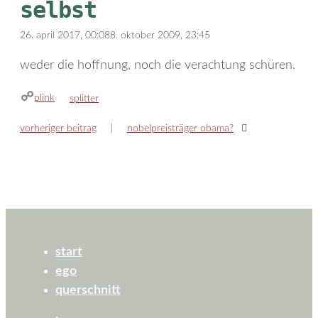
selbst
26. april 2017, 00:08
8. oktober 2009, 23:45
weder die hoffnung, noch die verachtung schüren.
plink
kategorien
splitter
vorheriger beitrag
nobelpreisträger obama?
start
ego
querschnitt