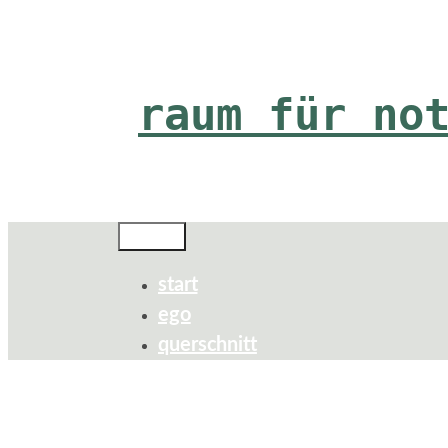
Zum
Inhalt
springen
raum für no
Menü
start
ego
querschnitt