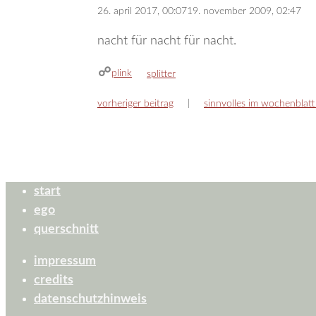
26. april 2017, 00:07
19. november 2009, 02:47
nacht für nacht für nacht.
plink
kategorien
splitter
vorheriger beitrag
sinnvolles im wochenblatt
start
ego
querschnitt
impressum
credits
datenschutzhinweis