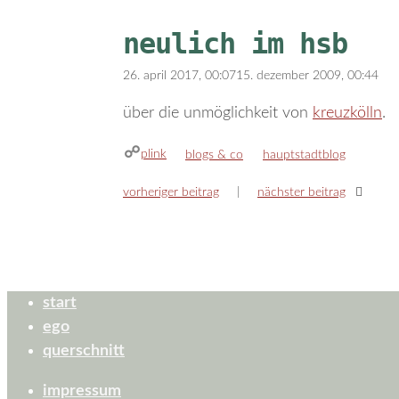
neulich im hsb
26. april 2017, 00:07
15. dezember 2009, 00:44
über die unmöglichkeit von
kreuzkölln
.
plink
kategorien
schlagwörter
blogs & co
hauptstadtblog
vorheriger beitrag
nächster beitrag
start
ego
querschnitt
impressum