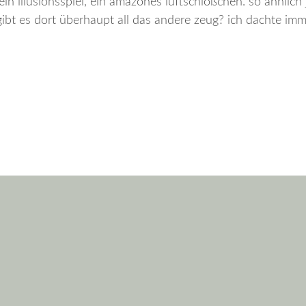
in illusionsspiel, ein amazones luftschlößchen. so ähnlich 
ibt es dort überhaupt all das andere zeug? ich dachte imme