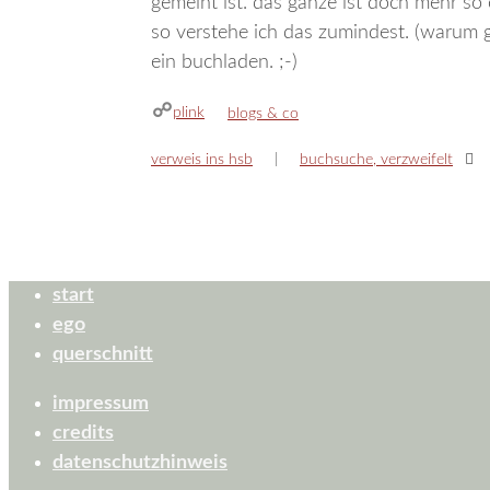
gemeint ist. das ganze ist doch mehr so e
so verstehe ich das zumindest. (warum g
ein buchladen. ;-)
plink
kategorien
blogs & co
verweis ins hsb
buchsuche, verzweifelt
start
ego
querschnitt
impressum
credits
datenschutzhinweis