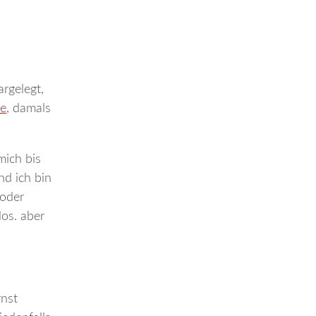
argelegt,
de
, damals
mich bis
nd ich bin
 oder
los. aber
rnst