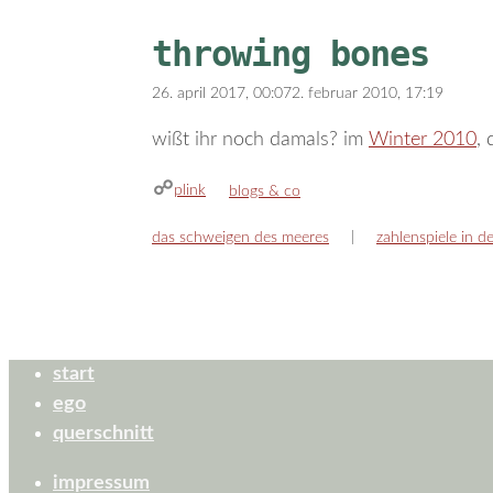
throwing bones
26. april 2017, 00:07
2. februar 2010, 17:19
wißt ihr noch damals? im
Winter 2010
,
plink
kategorien
blogs & co
das schweigen des meeres
zahlenspiele in d
start
ego
querschnitt
impressum