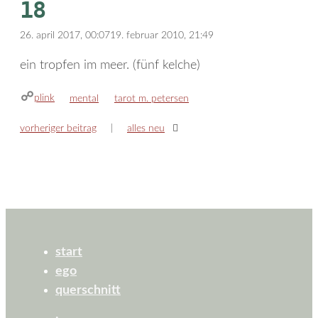
18
26. april 2017, 00:07
19. februar 2010, 21:49
ein tropfen im meer. (fünf kelche)
plink
kategorien
schlagwörter
mental
tarot m. petersen
vorheriger beitrag
alles neu
start
ego
querschnitt