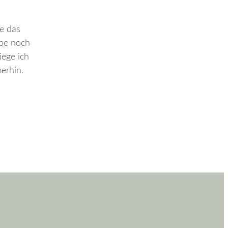
e das
abe noch
iege ich
erhin.