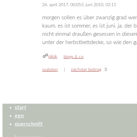
26. april 2017, 00:05
3. juni 2010, 02:11
morgen sollen es über zwanzig grad wer
kaum. es ist sommer, es ist juni. ja. der
nicht einmal draußen gesessen in diesem 
unter der herbstbettdecke, so wie den g
plink
kategorien
blogs & co
sozioten
nächster beitrag
start
ego
querschnitt