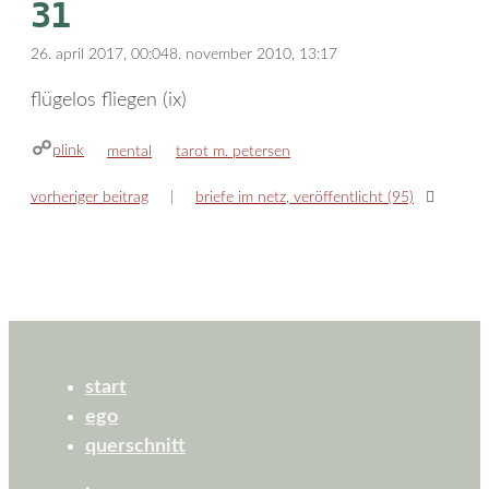
31
26. april 2017, 00:04
8. november 2010, 13:17
flügelos fliegen (ix)
plink
kategorien
schlagwörter
mental
tarot m. petersen
vorheriger beitrag
briefe im netz, veröffentlicht (95)
start
ego
querschnitt