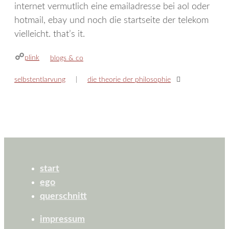
internet vermutlich eine emailadresse bei aol oder
hotmail, ebay und noch die startseite der telekom
vielleicht. that’s it.
plink
kategorien
blogs & co
selbstentlarvung
die theorie der philosophie
start
ego
querschnitt
impressum