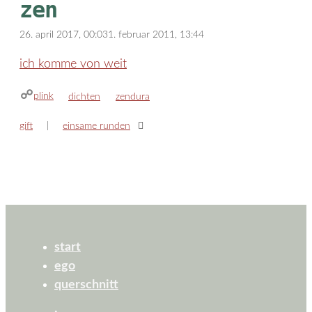
zen
26. april 2017, 00:03
1. februar 2011, 13:44
ich komme von weit
plink
kategorien
schlagwörter
dichten
zendura
gift
einsame runden
start
ego
querschnitt