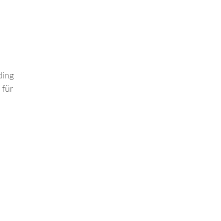
ding
 für