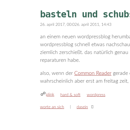
basteln und schub
26. april 2017, 00:02
6. april 2011, 14:43
an einem neuen wordpressblog herumbas
wordpressblog schnell etwas nachschauen
ziemlich zerschießt. das natürlich genau
reparaturen habe.
also, wenn der
Common Reader
gerade e
wahrscheinlich aber erst am freitag zei
plink
kategorien
schlagwörter
hard & soft
wordpress
worte an sich
dasein