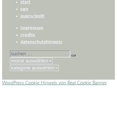
start
ego
querschnitt
impressum
credits
datenschutzhinweis
suchen
nach:
kategorien
WordPress Cookie Hinweis von Real Cookie Banner