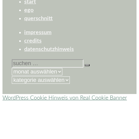
start
ego
querschnitt
impressum
credits
datenschutzhinweis
suchen
nach:
kategorien
WordPress Cookie Hinweis von Real Cookie Banner