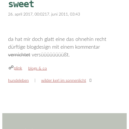
sweet
26. april 2017, 00:02
17. juni 2011, 03:43
da hat mir doch glatt eine das ohnehin recht
dürftige blogdesign mit einem kommentar
vernichtet
versüüüüüüüüßt.
plink
kategorien
blogs & co
hundeleben
wilder kerl im sonnenlicht