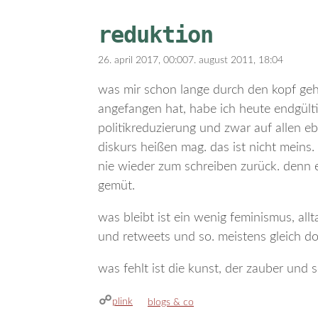
reduktion
26. april 2017, 00:00
7. august 2011, 18:04
was mir schon lange durch den kopf geht,
angefangen hat, habe ich heute endgül
politikreduzierung und zwar auf allen e
diskurs heißen mag. das ist nicht meins. 
nie wieder zum schreiben zurück. denn es
gemüt.
was bleibt ist ein wenig feminismus, al
und retweets und so. meistens gleich dop
was fehlt ist die kunst, der zauber und s
plink
kategorien
blogs & co