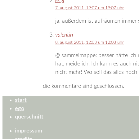
engl
7. august 2011, 19:07 um 19:07 uhr
ja. außerdem ist aufräumen immer 
valentin
8. august 2011, 12:03 um 12:03 uhr
@ sammelmappe: besser hätte ich mi
hat, meide ich. Ich kann es auch n
nicht mehr! Wo soll das alles noch
die kommentare sind geschlossen.
start
ego
querschnitt
impressum