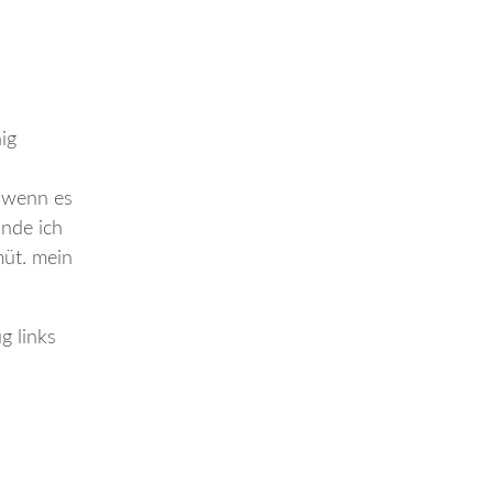
ig
h wenn es
inde ich
müt. mein
g links