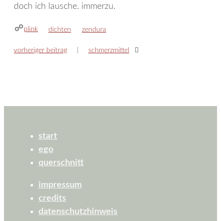
doch ich lausche. immerzu.
plink
kategorien
schlagwörter
dichten
zendura
vorheriger beitrag
schmerzmittel
start
ego
querschnitt
impressum
credits
datenschutzhinweis