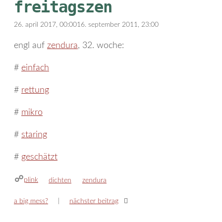
freitagszen
26. april 2017, 00:00
16. september 2011, 23:00
engl auf
zendura
, 32. woche:
#
einfach
#
rettung
#
mikro
#
staring
#
geschätzt
plink
kategorien
schlagwörter
dichten
zendura
a big mess?
nächster beitrag