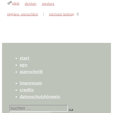
plink
kategorien
schlagwörter
dichten
zendura
migräne, menschlich
nächster beitrag
start
ego
querschnitt
impressum
credits
datenschutzhinweis
suchen