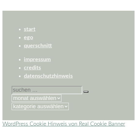
start
ego
querschnitt
impressum
credits
datenschutzhinweis
suchen
nach:
kategorien
WordPress Cookie Hinweis von Real Cookie Banner