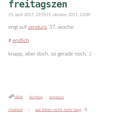
freitagszen
25. april 2017, 23:59
21. oktober 2011, 23:00
engl auf
zendura
, 37. woche:
#
endlich
knapp, aber doch. so gerade noch. ;)
plink
kategorien
schlagwörter
dichten
zendura
chained
wir leben nicht mehr lang