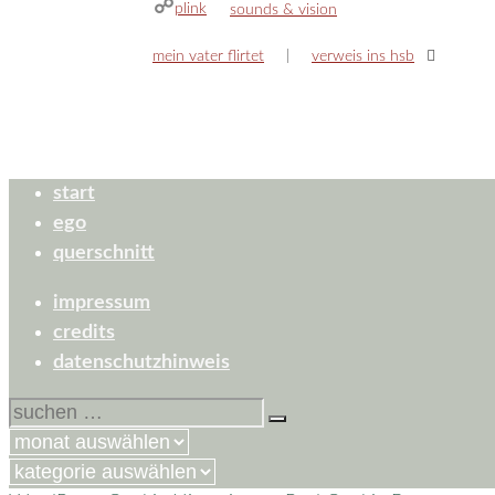
plink
kategorien
sounds & vision
mein vater flirtet
verweis ins hsb
start
ego
querschnitt
impressum
credits
datenschutzhinweis
suchen
nach:
kategorien