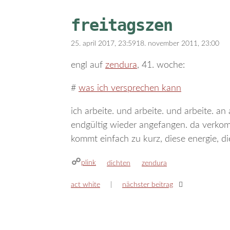
freitagszen
25. april 2017, 23:59
18. november 2011, 23:00
engl auf
zendura
, 41. woche:
#
was ich versprechen kann
ich arbeite. und arbeite. und arbeite. 
endgültig wieder angefangen. da verkom
kommt einfach zu kurz, diese energie, d
plink
kategorien
schlagwörter
dichten
zendura
act white
nächster beitrag