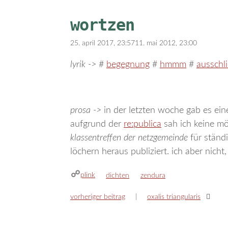
wortzen
25. april 2017, 23:57
11. mai 2012, 23:00
lyrik ->
#
begegnung
#
hmmm
#
ausschl
prosa ->
in der letzten woche gab es eine
aufgrund der
re:publica
sah ich keine mög
klassentreffen der netzgemeinde
für ständ
löchern heraus publiziert. ich aber nicht,
plink
kategorien
schlagwörter
dichten
zendura
vorheriger beitrag
oxalis triangularis