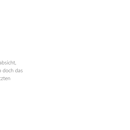
absicht,
wo doch das
tzten