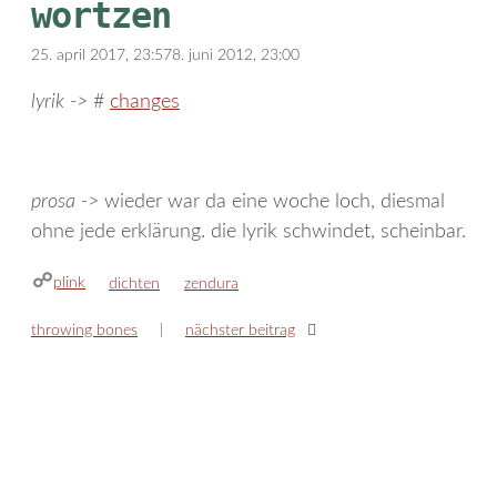
wortzen
25. april 2017, 23:57
8. juni 2012, 23:00
lyrik ->
#
changes
prosa ->
wieder war da eine woche loch, diesmal
ohne jede erklärung. die lyrik schwindet, scheinbar.
plink
kategorien
schlagwörter
dichten
zendura
throwing bones
nächster beitrag