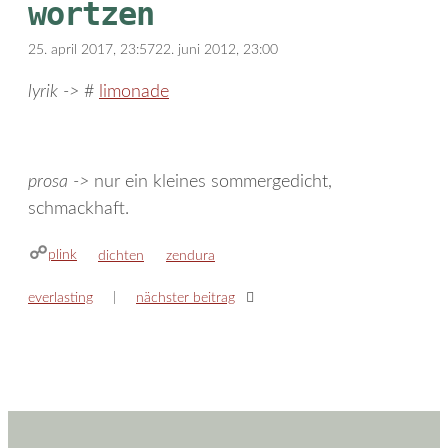
wortzen
25. april 2017, 23:57
22. juni 2012, 23:00
lyrik ->
#
limonade
prosa ->
nur ein kleines sommergedicht,
schmackhaft.
plink
kategorien
schlagwörter
dichten
zendura
everlasting
nächster beitrag