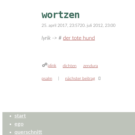
wortzen
25. april 2017, 23:57
20. juli 2012, 23:00
lyrik ->
#
der tote hund
plink
kategorien
schlagwörter
dichten
zendura
psalm
nächster beitrag
start
ego
querschnitt