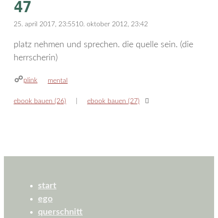
47
25. april 2017, 23:55
10. oktober 2012, 23:42
platz nehmen und sprechen. die quelle sein. (die
herrscherin)
plink
kategorien
mental
ebook bauen (26)
ebook bauen (27)
start
ego
querschnitt