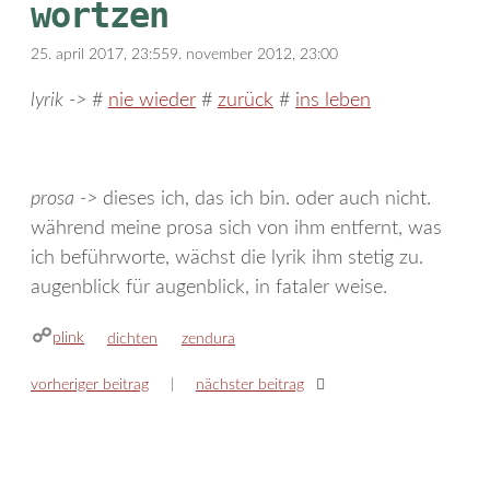
wortzen
25. april 2017, 23:55
9. november 2012, 23:00
lyrik ->
#
nie wieder
#
zurück
#
ins leben
prosa ->
dieses ich, das ich bin. oder auch nicht.
während meine prosa sich von ihm entfernt, was
ich beführworte, wächst die lyrik ihm stetig zu.
augenblick für augenblick, in fataler weise.
plink
kategorien
schlagwörter
dichten
zendura
vorheriger beitrag
nächster beitrag