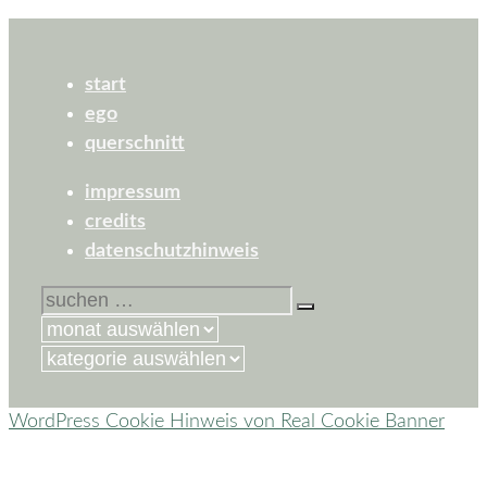
start
ego
querschnitt
impressum
credits
datenschutzhinweis
suchen
nach:
kategorien
WordPress Cookie Hinweis von Real Cookie Banner