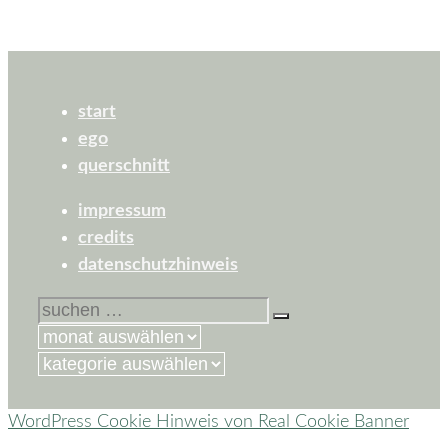
start
ego
querschnitt
impressum
credits
datenschutzhinweis
suchen
nach:
kategorien
WordPress Cookie Hinweis von Real Cookie Banner