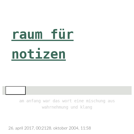
Zum
Inhalt
springen
raum für
notizen
Menü
am anfang war das wort eine mischung aus
wahrnehmung und klang
26. april 2017, 00:21
28. oktober 2004, 11:58