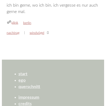
ich bin gerne, wo ich bin. ich vergesse es nur auch
gerne mal.
plink
kategorien
berlin
nachtrag
windvögel
start
ego
querschnitt
impressum
credits