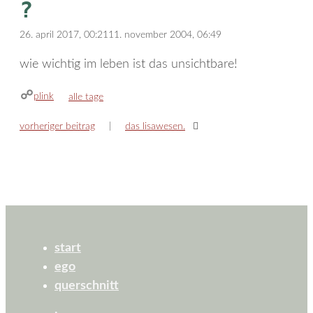
?
26. april 2017, 00:21
11. november 2004, 06:49
wie wichtig im leben ist das unsichtbare!
plink
kategorien
alle tage
vorheriger beitrag
das lisawesen.
start
ego
querschnitt