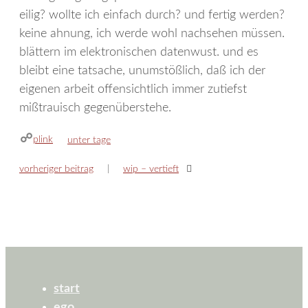
eilig? wollte ich einfach durch? und fertig werden?
keine ahnung, ich werde wohl nachsehen müssen.
blättern im elektronischen datenwust. und es
bleibt eine tatsache, unumstößlich, daß ich der
eigenen arbeit offensichtlich immer zutiefst
mißtrauisch gegenüberstehe.
plink
kategorien
unter tage
vorheriger beitrag
wip – vertieft
start
ego